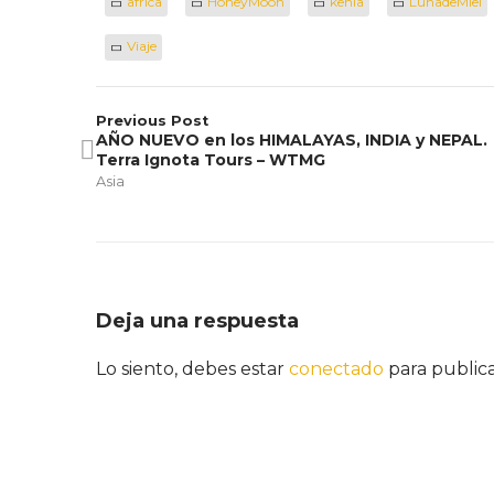
africa
HoneyMoon
kenia
LunadeMiel
Viaje
Previous Post
AÑO NUEVO en los HIMALAYAS, INDIA y NEPAL.
Terra Ignota Tours – WTMG
Asia
Deja una respuesta
Lo siento, debes estar
conectado
para public