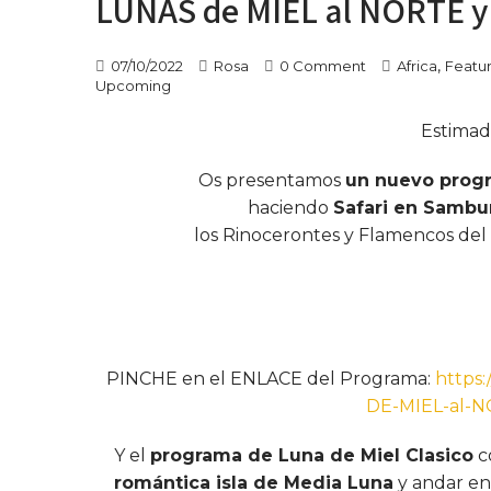
LUNAS de MIEL al NORTE y
,
07/10/2022
Rosa
0 Comment
Africa
Featu
Upcoming
Estimad
Os presentamos
un nuevo progr
haciendo
Safari en Sambu
los Rinocerontes y Flamencos de
PINCHE en el ENLACE del Programa:
https
DE-MIEL-al-N
Y el
programa de Luna de Miel Clasico
c
romántica isla de Media Luna
y andar en