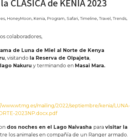
 la CLÁSICA de KENIA 2023
,
,
,
,
,
,
,
,
res
HoneyMoon
Kenia
Program
Safari
Timeline
Travel
Trends
os colaboradores,
ama de Luna de Miel al Norte de Kenya
ru
, visitando
la Reserva de Olpajeta
,
l
lago Nakuru
y terminando en
Masai Mara.
://www.wtmg.es/mailing/2022/septiembre/kenia/LUNA-
ORTE-2023NP.docx.pdf
on
dos noches en el Lago Naivasha
para
visitar la
tre los animales en compañía de un Ranger armado.