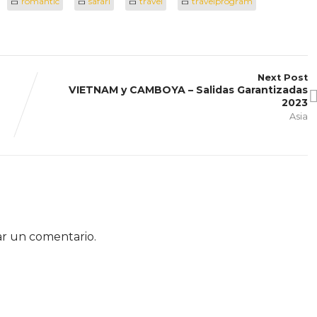
romantic
safari
travel
travelprogram
Next Post
VIETNAM y CAMBOYA – Salidas Garantizadas
2023
Asia
ar un comentario.