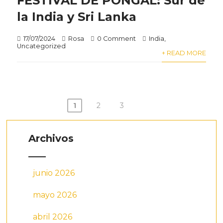
FESTIVAL DE PONGAL: Sur de
la India y Sri Lanka
17/07/2024
Rosa
0 Comment
India
,
Uncategorized
+ READ MORE
Paginación
1
2
3
de
entradas
Archivos
junio 2026
mayo 2026
abril 2026