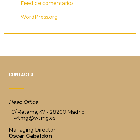
Feed de comentarios
WordPress.org
CONTACTO
Head Office
C/ Retama, 47 - 28200 Madrid
wtmg@wtmg.es
Managing Director
Oscar Gabaldón