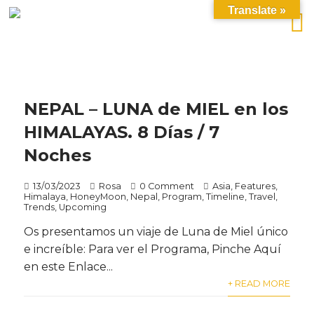
Translate »
NEPAL – LUNA de MIEL en los
HIMALAYAS. 8 Días / 7
Noches
13/03/2023
Rosa
0 Comment
Asia
,
Features
,
Himalaya
,
HoneyMoon
,
Nepal
,
Program
,
Timeline
,
Travel
,
Trends
,
Upcoming
Os presentamos un viaje de Luna de Miel único
e increíble: Para ver el Programa, Pinche Aquí
en este Enlace...
+ READ MORE