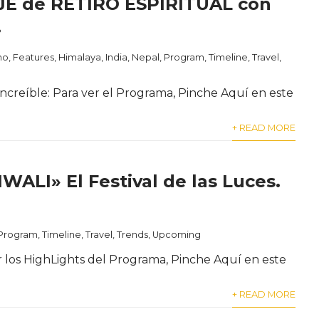
AJE de RETIRO ESPIRITUAL con
.
no
,
Features
,
Himalaya
,
India
,
Nepal
,
Program
,
Timeline
,
Travel
,
increíble: Para ver el Programa, Pinche Aquí en este
+ READ MORE
IWALI» El Festival de las Luces.
Program
,
Timeline
,
Travel
,
Trends
,
Upcoming
r los HighLights del Programa, Pinche Aquí en este
+ READ MORE