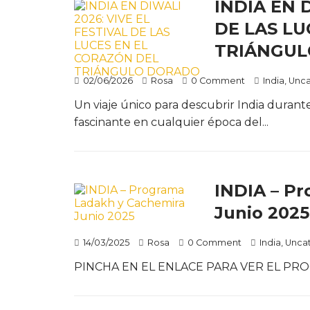
INDIA EN 
DE LAS LU
TRIÁNGU
02/06/2026
Rosa
0 Comment
India
,
Unca
Un viaje único para descubrir India durant
fascinante en cualquier época del...
INDIA – P
Junio 2025
14/03/2025
Rosa
0 Comment
India
,
Unca
PINCHA EN EL ENLACE PARA VER EL P