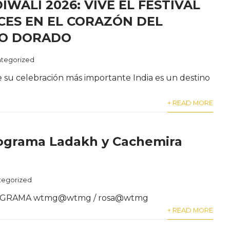
DIWALI 2026: VIVE EL FESTIVAL
CES EN EL CORAZÓN DEL
LO DORADO
tegorized
e su celebración más importante India es un destino
+ READ MORE
rograma Ladakh y Cachemira
tegorized
ROGRAMA wtmg@wtmg / rosa@wtmg
+ READ MORE