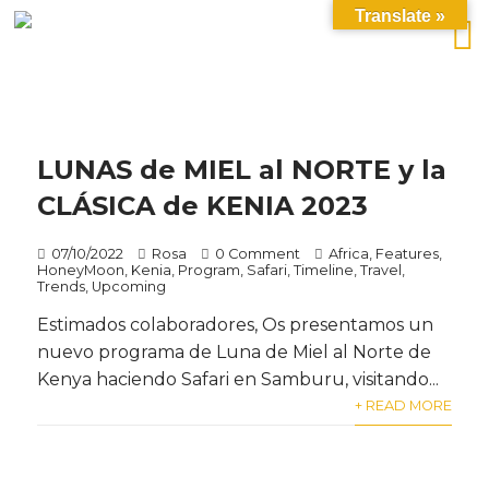
Translate »
LUNAS de MIEL al NORTE y la
CLÁSICA de KENIA 2023
07/10/2022
Rosa
0 Comment
Africa
,
Features
,
HoneyMoon
,
Kenia
,
Program
,
Safari
,
Timeline
,
Travel
,
Trends
,
Upcoming
Estimados colaboradores, Os presentamos un
nuevo programa de Luna de Miel al Norte de
Kenya haciendo Safari en Samburu, visitando...
+ READ MORE