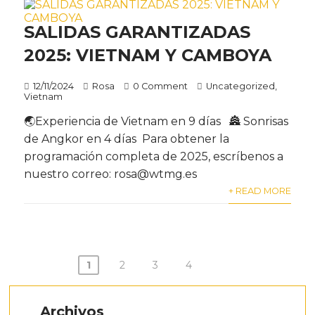
SALIDAS GARANTIZADAS
2025: VIETNAM Y CAMBOYA
12/11/2024
Rosa
0 Comment
Uncategorized
,
Vietnam
🌏Experiencia de Vietnam en 9 días 🏯 Sonrisas
de Angkor en 4 días Para obtener la
programación completa de 2025, escríbenos a
nuestro correo: rosa@wtmg.es
+ READ MORE
Paginación
1
2
3
4
de
entradas
Archivos