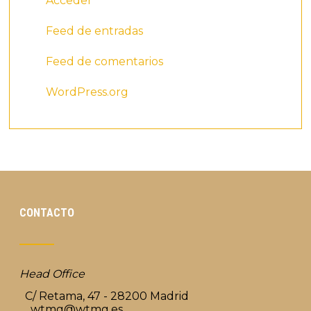
Acceder
Feed de entradas
Feed de comentarios
WordPress.org
CONTACTO
Head Office
C/ Retama, 47 - 28200 Madrid
wtmg@wtmg.es