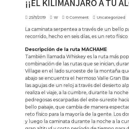
¡¡EL KILIMANJARO A TU A
25/11/2019
W
0 Comment
Uncategorized
La caminata serpentea a través de un bello p
recorrido, hecho en seis días, es un reto físic
Descripción de la ruta MACHAME
También llamada Whiskey es la ruta más popu
combinación de las rutas que se inician, durant
Village en el lado suroeste de la montaña que
abajo se encuentra el hermoso Valle Gran Bar
las agujas de un reloj a través del desierto al
realiza el viaje, a la cumbre, durante la noche
pedregosas escarpadas del este-sureste haci
bello paisaje, que cambia de manera espectacu
reto físico para la mayoría de la gente. Los d
y luego la caminata durante la noche a la cum
gran altitud y corto período de tiempo para