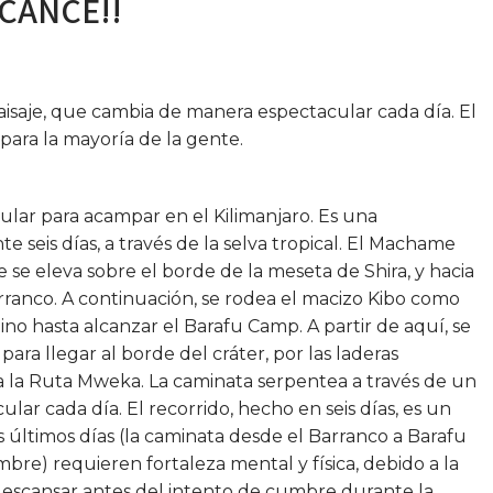
LCANCE!!
aisaje, que cambia de manera espectacular cada día. El
o para la mayoría de la gente.
lar para acampar en el Kilimanjaro. Es una
e seis días, a través de la selva tropical. El Machame
 se eleva sobre el borde de la meseta de Shira, y hacia
ranco. A continuación, se rodea el macizo Kibo como
pino hasta alcanzar el Barafu Camp. A partir de aquí, se
 para llegar al borde del cráter, por las laderas
a la Ruta Mweka. La caminata serpentea a través de un
lar cada día. El recorrido, hecho en seis días, es un
os últimos días (la caminata desde el Barranco a Barafu
bre) requieren fortaleza mental y física, debido a la
 descansar antes del intento de cumbre durante la