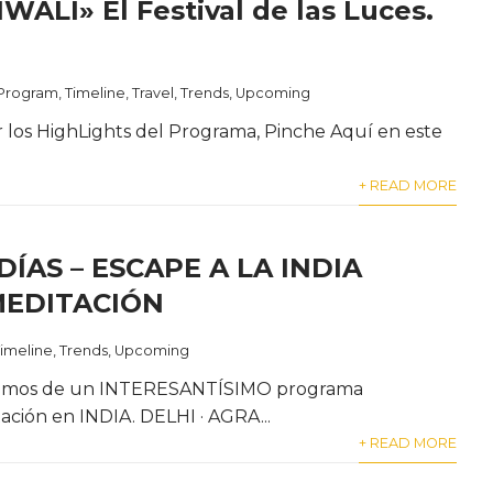
IWALI» El Festival de las Luces.
Program
,
Timeline
,
Travel
,
Trends
,
Upcoming
r los HighLights del Programa, Pinche Aquí en este
+ READ MORE
 DÍAS – ESCAPE A LA INDIA
MEDITACIÓN
imeline
,
Trends
,
Upcoming
onemos de un INTERESANTÍSIMO programa
ón en INDIA. DELHI · AGRA...
+ READ MORE