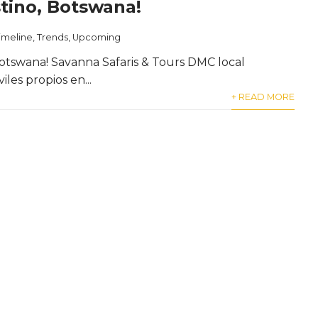
tino, Botswana!
imeline
,
Trends
,
Upcoming
swana! Savanna Safaris & Tours DMC local
les propios en...
+ READ MORE