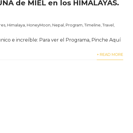
UNA de MIEL en los HIMALAYAS.
res
,
Himalaya
,
HoneyMoon
,
Nepal
,
Program
,
Timeline
,
Travel
,
nico e increíble: Para ver el Programa, Pinche Aquí
+ READ MORE