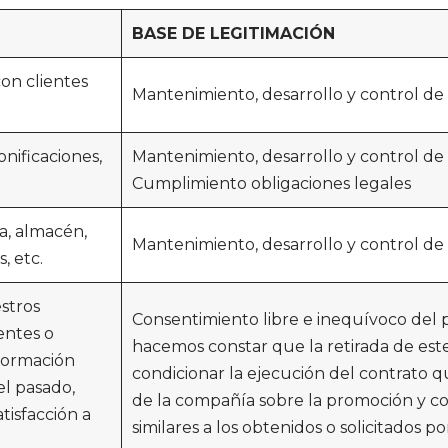
B
ASE DE
L
E
G
I
T
I
M
A
CI
Ó
N
con clientes
Mantenimiento, desarrollo y control de 
onificaciones,
Mantenimiento, desarrollo y control de l
Cumplimiento obligaciones legales
ca, almacén,
Mantenimiento, desarrollo y control de 
, etc.
stros
Consentimiento libre e inequívoco del pr
ientes o
hacemos constar que la retirada de es
nformación
condicionar la ejecución del contrato qu
el pasado,
de la compañía sobre la promoción y co
tisfacción a
similares a los obtenidos o solicitados p