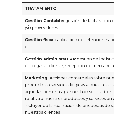
TR
AT
AM
I
E
NT
O
G
e
s
t
i
ó
n
C
on
t
ab
l
e
:
gestión de facturación 
y/o proveedores
G
e
s
t
i
ó
n f
s
c
a
l
:
aplicación de retenciones, b
etc.
Gestión administrativa:
gestión de logísti
entregas al cliente, recepción de mercancías
Ma
r
k
e
t
i
n
g
:
Acciones comerciales sobre nue
productos o servicios dirigidas a nuestros cl
aquellas personas que nos han solicitado i
relativa a nuestros productos y servicios en 
incluyendo la realización de encuestas de sa
nuestros clientes.