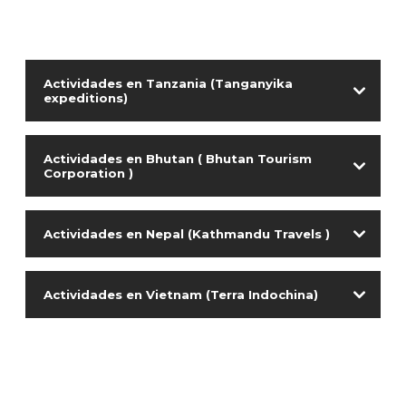
Actividades en Tanzania (Tanganyika
expeditions)
Actividades en Bhutan ( Bhutan Tourism
Corporation )
Actividades en Nepal (Kathmandu Travels )
Actividades en Vietnam (Terra Indochina)
Mauris efficitur lobortis nibh, vestibulum
faucibus tortor vulputate eu. Proin
rhoncus eget massa at elementum. Nam