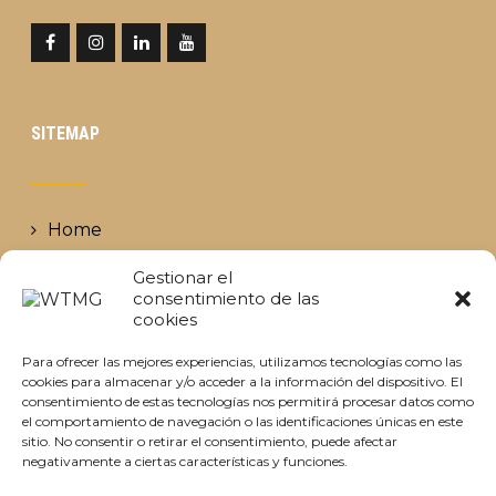
- Parque Nacional del Lago Manyara -
Alojameinto en Bashay Rift Lodge.
- Ngorongoro Crater - Alojamiento en
Olduvai Camp 17 habitaciones y Olduvai
SITEMAP
Ndogo 8 habitaciones con vistas a las
llanuras del Serengeti.
Home
- Ngorongoro Conservation Area -
Nosotros
Alojamiento en Olduvai Camp y Olduvai
Gestionar el
consentimiento de las
Ndogo. Las Gargantas de Olduvai es donde
Destinos
cookies
se han encontrado primeros restos de
Últimas noticias
homínidos,
Para ofrecer las mejores experiencias, utilizamos tecnologías como las
Contacto
cookies para almacenar y/o acceder a la información del dispositivo. El
consentimiento de estas tecnologías nos permitirá procesar datos como
- Parque Nacional del Serengeti - Central
el comportamiento de navegación o las identificaciones únicas en este
Serengeti - Alojamiento en Ronjo Camp
sitio. No consentir o retirar el consentimiento, puede afectar
© Copyright 2019 WTMG. All Rights Reserved by
negativamente a ciertas características y funciones.
WTMG. Designed by
Clickmobile Solutions S.L.
- Reserva de Grumeti (este del Serengeti)